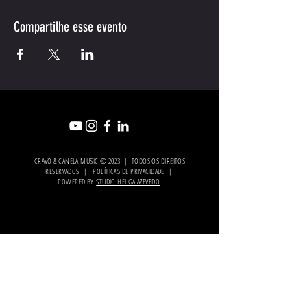
Compartilhe esse evento
CRAVO & CANELA MUSIC © 2023 | TODOS OS DIREITOS
RESERVADOS |
POLÍTICAS DE PRIVACIDADE
|
POWERED BY
STUDIO HELGA AZEVEDO
.
PARCEIRO
OFICIAL