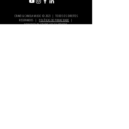
CRAVO & CANELA MUSIC © 2023 | TODOS OS DIREITOS
RESERVADOS |
POLÍTICAS DE PRIVACIDADE
|
POWERED BY
STUDIO HELGA AZEVEDO
.
PARCEIRO
OFICIAL